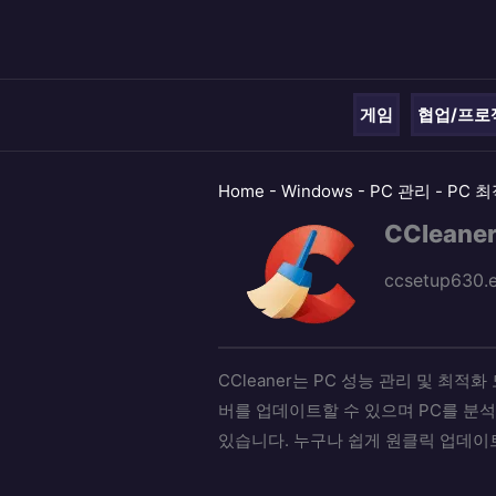
콘
텐
츠
로
게임
협업/프로
건
너
Home
-
Windows
-
PC 관리
-
PC 
뛰
기
CCleane
ccsetup630.
CCleaner는 PC 성능 관리 및 최적
버를 업데이트할 수 있으며 PC를 분석
있습니다. 누구나 쉽게 원클릭 업데이