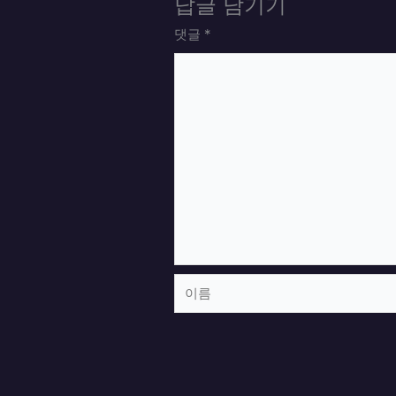
답글 남기기
댓글
*
이
름