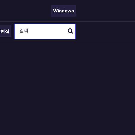
Windows
Search
상편집
for: