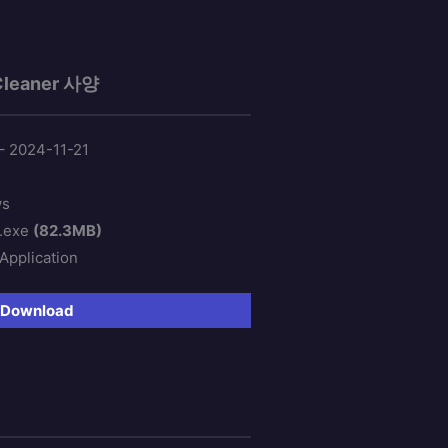
leaner 사양
– 2024-11-21
ws
.exe
(82.3MB)
sApplication
Download