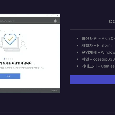
CC
최신 버전
– V 6.30 
개발자
– Piriform
운영체제
– Windo
파일
– ccsetup630
카테고리
– Utilitie