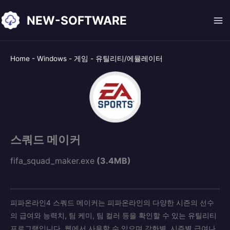
콘
NEW-SOFTWARE
텐
츠
로
건
Home
-
Windows
-
게임
-
유틸리티/에뮬레이터
너
뛰
기
스쿼드 메이커
fifa_squad_maker.exe
(3.4MB)
피파온라인4 스쿼드 메이커는 피파온라인의 다양한 시즌의 선수
의 급여와 능력치, 팀 케미, 팀 컬러 등을 확인할 수 있는 유틸리티
프로그램입니다. 웹에서 사용할 수 있으며 강화별, 시즌별 급여나