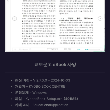
교보문고 eBook 사양
최신 버전
– V 2.7.0.0 – 2024-10-03
개발자
– KYOBO BOOK CENTRE
운영체제
– Windows
파일
– KyoboeBook_Setup.exe
(401MB)
카테고리
– EducationalApplication