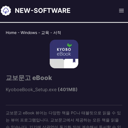
콘
NEW-SOFTWARE
텐
츠
로
건
Home
-
Windows
-
교육
-
서적
너
뛰
기
교보문고 eBook
KyoboeBook_Setup.exe
(401MB)
교보문고 eBook 뷰어는 다양한 책을 PC나 태블릿으로 읽을 수 있
는 뷰어 프로그램입니다. 교보문고에서 제공하는 모든 책을 읽을
수 있습니다. 기기에 상관없이 동기화 되어 계속해서 독서할 수 있