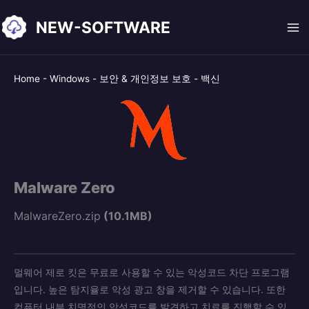
콘
NEW-SOFTWARE
텐
츠
로
건
Home
-
Windows
-
보안 & 개인정보 보호
-
백신
너
뛰
기
Malware Zero
MalwareZero.zip
(10.1MB)
멀웨어 제로 킷은 무료로 사용할 수 있는 악성코드 차단 프로그램
입니다. 높은 탐지율로 악성 광고 창을 제거할 수 있습니다. 또한
컴퓨터 내부 치명적인 악성코드를 발견하고 치료를 진행할 수 있